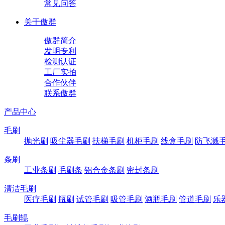
常见问答
关于傲群
傲群简介
发明专利
检测认证
工厂实拍
合作伙伴
联系傲群
产品中心
毛刷
抛光刷
吸尘器毛刷
扶梯毛刷
机柜毛刷
线盒毛刷
防飞溅
条刷
工业条刷
毛刷条
铝合金条刷
密封条刷
清洁毛刷
医疗毛刷
瓶刷
试管毛刷
吸管毛刷
酒瓶毛刷
管道毛刷
乐
毛刷辊