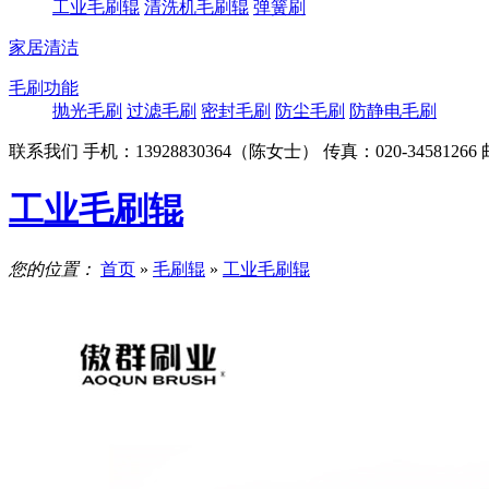
工业毛刷辊
清洗机毛刷辊
弹簧刷
家居清洁
毛刷功能
抛光毛刷
过滤毛刷
密封毛刷
防尘毛刷
防静电毛刷
联系我们
手机：13928830364（陈女士）
传真：020-34581266
工业毛刷辊
您的位置：
首页
»
毛刷辊
»
工业毛刷辊