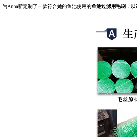
为Anna新定制了一款符合她的鱼池使用的
鱼池过滤用毛刷
，以