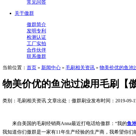
常见问答
关于傲群
傲群简介
发明专利
检测认证
工厂实拍
合作伙伴
联系傲群
当前位置：
首页
»
新闻中心
»
毛刷相关资讯
»
物美价优的鱼池
物美价优的鱼池过滤用毛刷【
类别：毛刷相关资讯
文章出处：傲群刷业
发布时间：2019-09-1
来自美国的毛刷经销商Anna最近打电话给傲群：“我的
鱼
我知道你们傲群是一家有11年生产经验的生产商，我希望你们