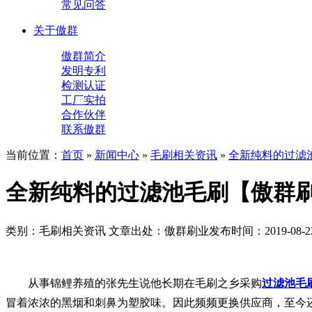
常见问答
关于傲群
傲群简介
发明专利
检测认证
工厂实拍
合作伙伴
联系傲群
当前位置：
首页
»
新闻中心
»
毛刷相关资讯
»
全新纯料的过滤
全新纯料的过滤池毛刷【傲群
类别：毛刷相关资讯
文章出处：傲群刷业
发布时间：2019-08-2
从事锦鲤养殖的张先生说他长期在毛刷之乡采购
过滤池毛
冒着浓浓的黑烟和刺鼻为塑胶味。因此频频更换供应商，至今