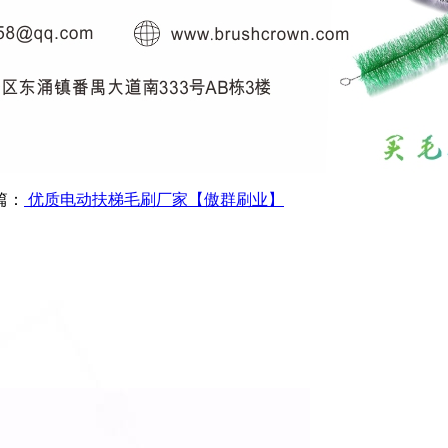
篇：
优质电动扶梯毛刷厂家【傲群刷业】